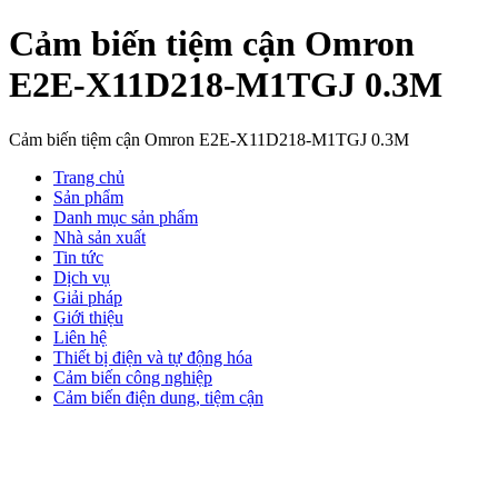
Cảm biến tiệm cận Omron
E2E-X11D218-M1TGJ 0.3M
Cảm biến tiệm cận Omron E2E-X11D218-M1TGJ 0.3M
Trang chủ
Sản phẩm
Danh mục sản phẩm
Nhà sản xuất
Tin tức
Dịch vụ
Giải pháp
Giới thiệu
Liên hệ
Thiết bị điện và tự động hóa
Cảm biến công nghiệp
Cảm biến điện dung, tiệm cận