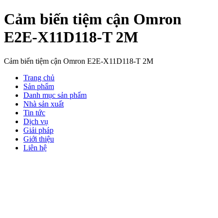
Cảm biến tiệm cận Omron
E2E-X11D118-T 2M
Cảm biến tiệm cận Omron E2E-X11D118-T 2M
Trang chủ
Sản phẩm
Danh mục sản phẩm
Nhà sản xuất
Tin tức
Dịch vụ
Giải pháp
Giới thiệu
Liên hệ