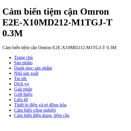
Cảm biến tiệm cận Omron
E2E-X10MD212-M1TGJ-T
0.3M
Cảm biến tiệm cận Omron E2E-X10MD212-M1TGJ-T 0.3M
Trang chủ
Sản phẩm
Danh mục sản phẩm
Nhà sản xuất
Tin tức
Dịch vụ
Giải pháp
Giới thiệu
Liên hệ
Thiết bị điện và tự động hóa
Cảm biến công nghiệp
Cảm biến điện dung, tiệm cận