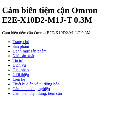
Cảm biến tiệm cận Omron
E2E-X10D2-M1J-T 0.3M
Cảm biến tiệm cận Omron E2E-X10D2-M1J-T 0.3M
Trang chủ
Sản phẩm
Danh mục sản phẩm
Nhà sản xuất
Tin tức
Dịch vụ
Giải pháp
Giới thiệu
Liên hệ
Thiết bị điện và tự động hóa
Cảm biến công nghiệp
Cảm biến điện dung, tiệm cận