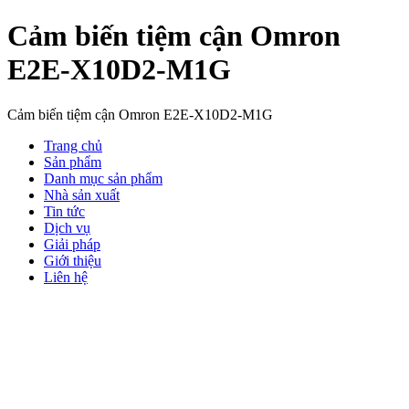
Cảm biến tiệm cận Omron
E2E-X10D2-M1G
Cảm biến tiệm cận Omron E2E-X10D2-M1G
Trang chủ
Sản phẩm
Danh mục sản phẩm
Nhà sản xuất
Tin tức
Dịch vụ
Giải pháp
Giới thiệu
Liên hệ