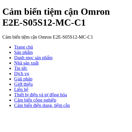
Cảm biến tiệm cận Omron
E2E-S05S12-MC-C1
Cảm biến tiệm cận Omron E2E-S05S12-MC-C1
Trang chủ
Sản phẩm
Danh mục sản phẩm
Nhà sản xuất
Tin tức
Dịch vụ
Giải pháp
Giới thiệu
Liên hệ
Thiết bị điện và tự động hóa
Cảm biến công nghiệp
Cảm biến điện dung, tiệm cận