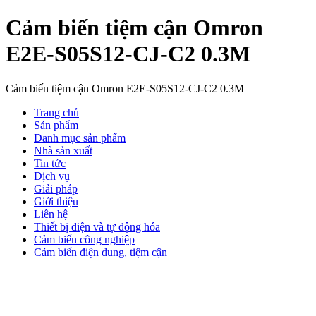
Cảm biến tiệm cận Omron
E2E-S05S12-CJ-C2 0.3M
Cảm biến tiệm cận Omron E2E-S05S12-CJ-C2 0.3M
Trang chủ
Sản phẩm
Danh mục sản phẩm
Nhà sản xuất
Tin tức
Dịch vụ
Giải pháp
Giới thiệu
Liên hệ
Thiết bị điện và tự động hóa
Cảm biến công nghiệp
Cảm biến điện dung, tiệm cận