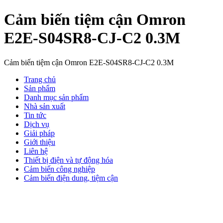
Cảm biến tiệm cận Omron
E2E-S04SR8-CJ-C2 0.3M
Cảm biến tiệm cận Omron E2E-S04SR8-CJ-C2 0.3M
Trang chủ
Sản phẩm
Danh mục sản phẩm
Nhà sản xuất
Tin tức
Dịch vụ
Giải pháp
Giới thiệu
Liên hệ
Thiết bị điện và tự động hóa
Cảm biến công nghiệp
Cảm biến điện dung, tiệm cận