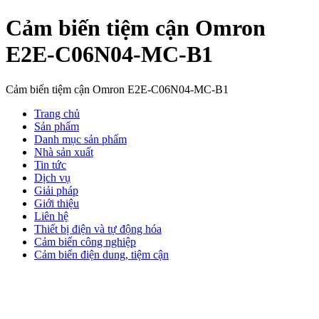
Cảm biến tiệm cận Omron
E2E-C06N04-MC-B1
Cảm biến tiệm cận Omron E2E-C06N04-MC-B1
Trang chủ
Sản phẩm
Danh mục sản phẩm
Nhà sản xuất
Tin tức
Dịch vụ
Giải pháp
Giới thiệu
Liên hệ
Thiết bị điện và tự động hóa
Cảm biến công nghiệp
Cảm biến điện dung, tiệm cận