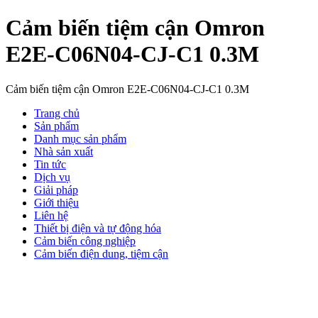
Cảm biến tiệm cận Omron
E2E-C06N04-CJ-C1 0.3M
Cảm biến tiệm cận Omron E2E-C06N04-CJ-C1 0.3M
Trang chủ
Sản phẩm
Danh mục sản phẩm
Nhà sản xuất
Tin tức
Dịch vụ
Giải pháp
Giới thiệu
Liên hệ
Thiết bị điện và tự động hóa
Cảm biến công nghiệp
Cảm biến điện dung, tiệm cận