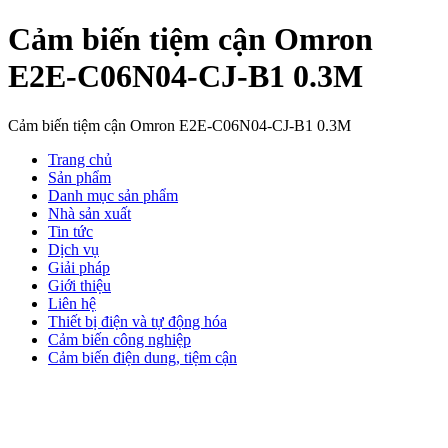
Cảm biến tiệm cận Omron
E2E-C06N04-CJ-B1 0.3M
Cảm biến tiệm cận Omron E2E-C06N04-CJ-B1 0.3M
Trang chủ
Sản phẩm
Danh mục sản phẩm
Nhà sản xuất
Tin tức
Dịch vụ
Giải pháp
Giới thiệu
Liên hệ
Thiết bị điện và tự động hóa
Cảm biến công nghiệp
Cảm biến điện dung, tiệm cận