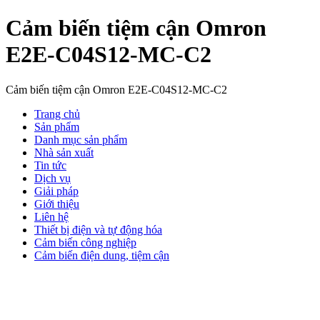
Cảm biến tiệm cận Omron
E2E-C04S12-MC-C2
Cảm biến tiệm cận Omron E2E-C04S12-MC-C2
Trang chủ
Sản phẩm
Danh mục sản phẩm
Nhà sản xuất
Tin tức
Dịch vụ
Giải pháp
Giới thiệu
Liên hệ
Thiết bị điện và tự động hóa
Cảm biến công nghiệp
Cảm biến điện dung, tiệm cận