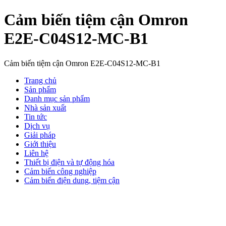
Cảm biến tiệm cận Omron
E2E-C04S12-MC-B1
Cảm biến tiệm cận Omron E2E-C04S12-MC-B1
Trang chủ
Sản phẩm
Danh mục sản phẩm
Nhà sản xuất
Tin tức
Dịch vụ
Giải pháp
Giới thiệu
Liên hệ
Thiết bị điện và tự động hóa
Cảm biến công nghiệp
Cảm biến điện dung, tiệm cận