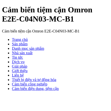
Cảm biến tiệm cận Omron
E2E-C04N03-MC-B1
Cảm biến tiệm cận Omron E2E-C04N03-MC-B1
Trang chủ
Sản phẩm
Danh mục sản phẩm
Nhà sản xuất
Tin tức
Dịch vụ
Giải pháp
Giới thiệu
Liên hệ
Thiết bị điện và tự động hóa
Cảm biến công nghiệp
Cảm biến điện dung, tiệm cận