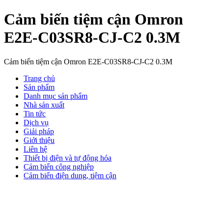
Cảm biến tiệm cận Omron
E2E-C03SR8-CJ-C2 0.3M
Cảm biến tiệm cận Omron E2E-C03SR8-CJ-C2 0.3M
Trang chủ
Sản phẩm
Danh mục sản phẩm
Nhà sản xuất
Tin tức
Dịch vụ
Giải pháp
Giới thiệu
Liên hệ
Thiết bị điện và tự động hóa
Cảm biến công nghiệp
Cảm biến điện dung, tiệm cận