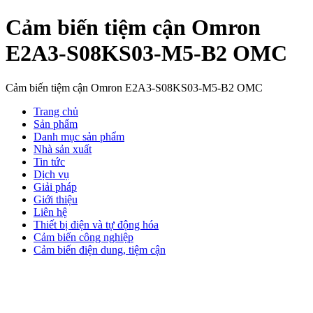
Cảm biến tiệm cận Omron
E2A3-S08KS03-M5-B2 OMC
Cảm biến tiệm cận Omron E2A3-S08KS03-M5-B2 OMC
Trang chủ
Sản phẩm
Danh mục sản phẩm
Nhà sản xuất
Tin tức
Dịch vụ
Giải pháp
Giới thiệu
Liên hệ
Thiết bị điện và tự động hóa
Cảm biến công nghiệp
Cảm biến điện dung, tiệm cận