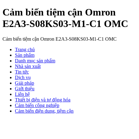
Cảm biến tiệm cận Omron
E2A3-S08KS03-M1-C1 OMC
Cảm biến tiệm cận Omron E2A3-S08KS03-M1-C1 OMC
Trang chủ
Sản phẩm
Danh mục sản phẩm
Nhà sản xuất
Tin tức
Dịch vụ
Giải pháp
Giới thiệu
Liên hệ
Thiết bị điện và tự động hóa
Cảm biến công nghiệp
Cảm biến điện dung, tiệm cận