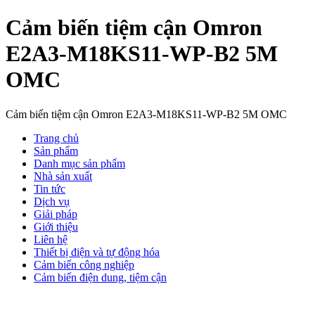
Cảm biến tiệm cận Omron
E2A3-M18KS11-WP-B2 5M
OMC
Cảm biến tiệm cận Omron E2A3-M18KS11-WP-B2 5M OMC
Trang chủ
Sản phẩm
Danh mục sản phẩm
Nhà sản xuất
Tin tức
Dịch vụ
Giải pháp
Giới thiệu
Liên hệ
Thiết bị điện và tự động hóa
Cảm biến công nghiệp
Cảm biến điện dung, tiệm cận