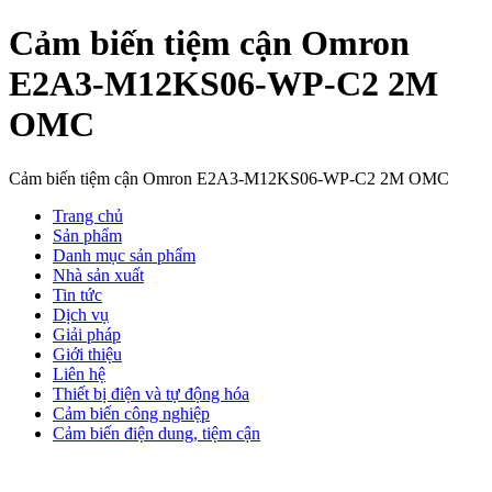
Cảm biến tiệm cận Omron
E2A3-M12KS06-WP-C2 2M
OMC
Cảm biến tiệm cận Omron E2A3-M12KS06-WP-C2 2M OMC
Trang chủ
Sản phẩm
Danh mục sản phẩm
Nhà sản xuất
Tin tức
Dịch vụ
Giải pháp
Giới thiệu
Liên hệ
Thiết bị điện và tự động hóa
Cảm biến công nghiệp
Cảm biến điện dung, tiệm cận