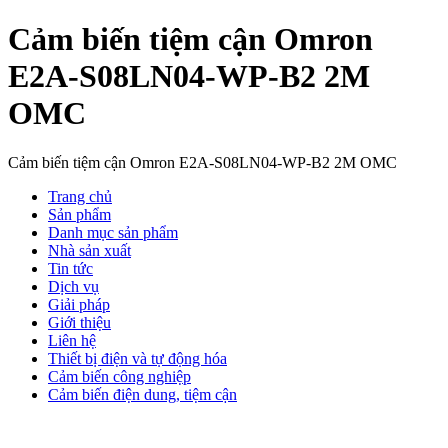
Cảm biến tiệm cận Omron
E2A-S08LN04-WP-B2 2M
OMC
Cảm biến tiệm cận Omron E2A-S08LN04-WP-B2 2M OMC
Trang chủ
Sản phẩm
Danh mục sản phẩm
Nhà sản xuất
Tin tức
Dịch vụ
Giải pháp
Giới thiệu
Liên hệ
Thiết bị điện và tự động hóa
Cảm biến công nghiệp
Cảm biến điện dung, tiệm cận