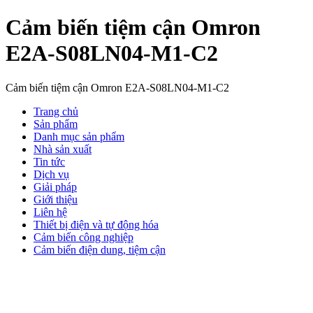
Cảm biến tiệm cận Omron
E2A-S08LN04-M1-C2
Cảm biến tiệm cận Omron E2A-S08LN04-M1-C2
Trang chủ
Sản phẩm
Danh mục sản phẩm
Nhà sản xuất
Tin tức
Dịch vụ
Giải pháp
Giới thiệu
Liên hệ
Thiết bị điện và tự động hóa
Cảm biến công nghiệp
Cảm biến điện dung, tiệm cận