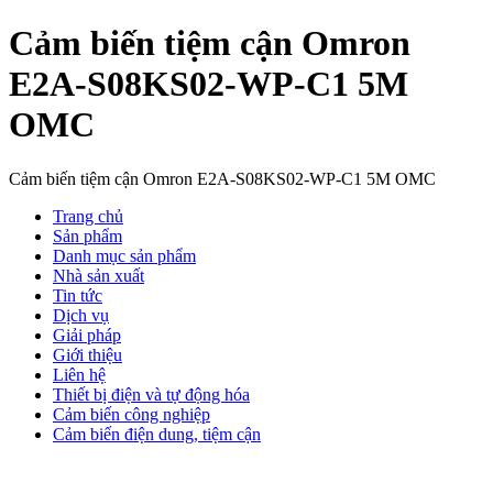
Cảm biến tiệm cận Omron
E2A-S08KS02-WP-C1 5M
OMC
Cảm biến tiệm cận Omron E2A-S08KS02-WP-C1 5M OMC
Trang chủ
Sản phẩm
Danh mục sản phẩm
Nhà sản xuất
Tin tức
Dịch vụ
Giải pháp
Giới thiệu
Liên hệ
Thiết bị điện và tự động hóa
Cảm biến công nghiệp
Cảm biến điện dung, tiệm cận