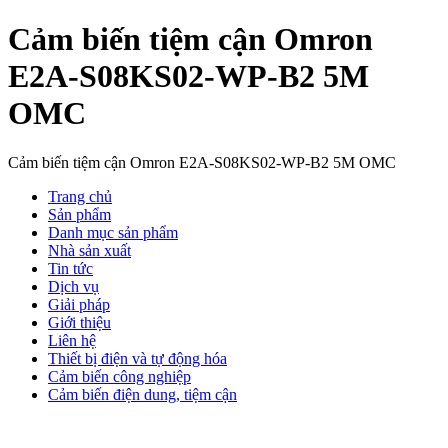
Cảm biến tiệm cận Omron
E2A-S08KS02-WP-B2 5M
OMC
Cảm biến tiệm cận Omron E2A-S08KS02-WP-B2 5M OMC
Trang chủ
Sản phẩm
Danh mục sản phẩm
Nhà sản xuất
Tin tức
Dịch vụ
Giải pháp
Giới thiệu
Liên hệ
Thiết bị điện và tự động hóa
Cảm biến công nghiệp
Cảm biến điện dung, tiệm cận