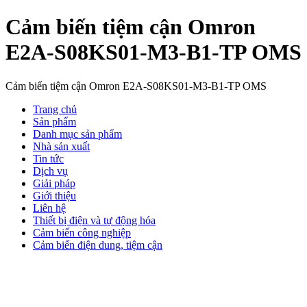
Cảm biến tiệm cận Omron
E2A-S08KS01-M3-B1-TP OMS
Cảm biến tiệm cận Omron E2A-S08KS01-M3-B1-TP OMS
Trang chủ
Sản phẩm
Danh mục sản phẩm
Nhà sản xuất
Tin tức
Dịch vụ
Giải pháp
Giới thiệu
Liên hệ
Thiết bị điện và tự động hóa
Cảm biến công nghiệp
Cảm biến điện dung, tiệm cận