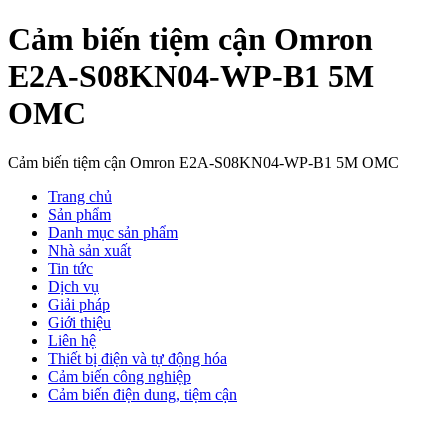
Cảm biến tiệm cận Omron
E2A-S08KN04-WP-B1 5M
OMC
Cảm biến tiệm cận Omron E2A-S08KN04-WP-B1 5M OMC
Trang chủ
Sản phẩm
Danh mục sản phẩm
Nhà sản xuất
Tin tức
Dịch vụ
Giải pháp
Giới thiệu
Liên hệ
Thiết bị điện và tự động hóa
Cảm biến công nghiệp
Cảm biến điện dung, tiệm cận