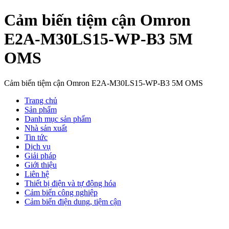
Cảm biến tiệm cận Omron
E2A-M30LS15-WP-B3 5M
OMS
Cảm biến tiệm cận Omron E2A-M30LS15-WP-B3 5M OMS
Trang chủ
Sản phẩm
Danh mục sản phẩm
Nhà sản xuất
Tin tức
Dịch vụ
Giải pháp
Giới thiệu
Liên hệ
Thiết bị điện và tự động hóa
Cảm biến công nghiệp
Cảm biến điện dung, tiệm cận