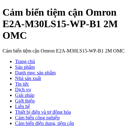
Cảm biến tiệm cận Omron
E2A-M30LS15-WP-B1 2M
OMC
Cảm biến tiệm cận Omron E2A-M30LS15-WP-B1 2M OMC
Trang chủ
Sản phẩm
Danh mục sản phẩm
Nhà sản xuất
Tin tức
Dịch vụ
Giải pháp
Giới thiệu
Liên hệ
Thiết bị điện và tự động hóa
Cảm biến công nghiệp
Cảm biến điện dung, tiệm cận