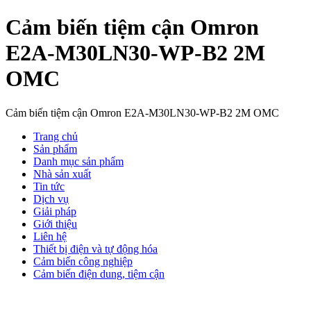
Cảm biến tiệm cận Omron
E2A-M30LN30-WP-B2 2M
OMC
Cảm biến tiệm cận Omron E2A-M30LN30-WP-B2 2M OMC
Trang chủ
Sản phẩm
Danh mục sản phẩm
Nhà sản xuất
Tin tức
Dịch vụ
Giải pháp
Giới thiệu
Liên hệ
Thiết bị điện và tự động hóa
Cảm biến công nghiệp
Cảm biến điện dung, tiệm cận