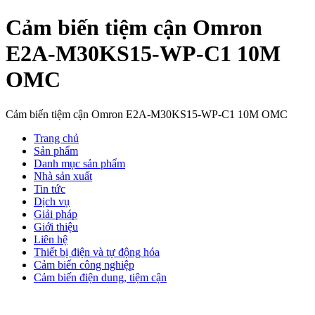
Cảm biến tiệm cận Omron
E2A-M30KS15-WP-C1 10M
OMC
Cảm biến tiệm cận Omron E2A-M30KS15-WP-C1 10M OMC
Trang chủ
Sản phẩm
Danh mục sản phẩm
Nhà sản xuất
Tin tức
Dịch vụ
Giải pháp
Giới thiệu
Liên hệ
Thiết bị điện và tự động hóa
Cảm biến công nghiệp
Cảm biến điện dung, tiệm cận