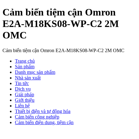
Cảm biến tiệm cận Omron
E2A-M18KS08-WP-C2 2M
OMC
Cảm biến tiệm cận Omron E2A-M18KS08-WP-C2 2M OMC
Trang chủ
Sản phẩm
Danh mục sản phẩm
Nhà sản xuất
Tin tức
Dịch vụ
Giải pháp
Giới thiệu
Liên hệ
Thiết bị điện và tự động hóa
Cảm biến công nghiệp
Cảm biến điện dung, tiệm cận