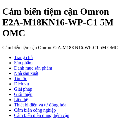
Cảm biến tiệm cận Omron
E2A-M18KN16-WP-C1 5M
OMC
Cảm biến tiệm cận Omron E2A-M18KN16-WP-C1 5M OMC
Trang chủ
Sản phẩm
Danh mục sản phẩm
Nhà sản xuất
Tin tức
Dịch vụ
Giải pháp
Giới thiệu
Liên hệ
Thiết bị điện và tự động hóa
Cảm biến công nghiệp
Cảm biến điện dung, tiệm cận