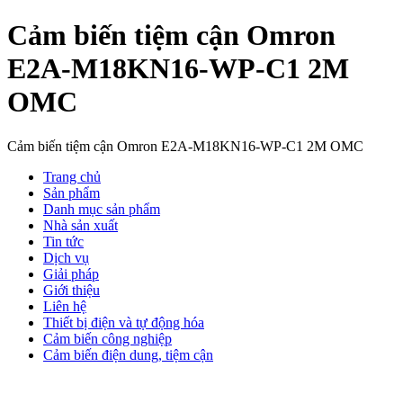
Cảm biến tiệm cận Omron
E2A-M18KN16-WP-C1 2M
OMC
Cảm biến tiệm cận Omron E2A-M18KN16-WP-C1 2M OMC
Trang chủ
Sản phẩm
Danh mục sản phẩm
Nhà sản xuất
Tin tức
Dịch vụ
Giải pháp
Giới thiệu
Liên hệ
Thiết bị điện và tự động hóa
Cảm biến công nghiệp
Cảm biến điện dung, tiệm cận