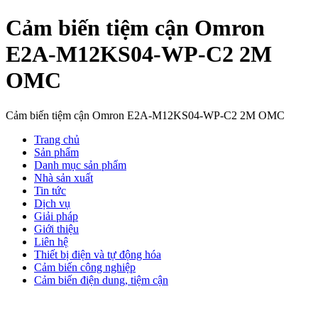
Cảm biến tiệm cận Omron
E2A-M12KS04-WP-C2 2M
OMC
Cảm biến tiệm cận Omron E2A-M12KS04-WP-C2 2M OMC
Trang chủ
Sản phẩm
Danh mục sản phẩm
Nhà sản xuất
Tin tức
Dịch vụ
Giải pháp
Giới thiệu
Liên hệ
Thiết bị điện và tự động hóa
Cảm biến công nghiệp
Cảm biến điện dung, tiệm cận