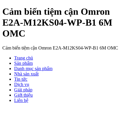
Cảm biến tiệm cận Omron
E2A-M12KS04-WP-B1 6M
OMC
Cảm biến tiệm cận Omron E2A-M12KS04-WP-B1 6M OMC
Trang chủ
Sản phẩm
Danh mục sản phẩm
Nhà sản xuất
Tin tức
Dịch vụ
Giải pháp
Giới thiệu
Liên hệ