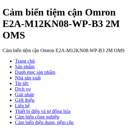
Cảm biến tiệm cận Omron
E2A-M12KN08-WP-B3 2M
OMS
Cảm biến tiệm cận Omron E2A-M12KN08-WP-B3 2M OMS
Trang chủ
Sản phẩm
Danh mục sản phẩm
Nhà sản xuất
Tin tức
Dịch vụ
Giải pháp
Giới thiệu
Liên hệ
Thiết bị điện và tự động hóa
Cảm biến công nghiệp
Cảm biến điện dung, tiệm cận