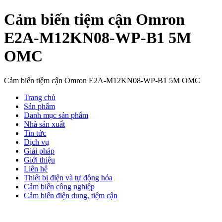
Cảm biến tiệm cận Omron
E2A-M12KN08-WP-B1 5M
OMC
Cảm biến tiệm cận Omron E2A-M12KN08-WP-B1 5M OMC
Trang chủ
Sản phẩm
Danh mục sản phẩm
Nhà sản xuất
Tin tức
Dịch vụ
Giải pháp
Giới thiệu
Liên hệ
Thiết bị điện và tự động hóa
Cảm biến công nghiệp
Cảm biến điện dung, tiệm cận