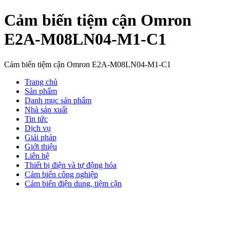
Cảm biến tiệm cận Omron
E2A-M08LN04-M1-C1
Cảm biến tiệm cận Omron E2A-M08LN04-M1-C1
Trang chủ
Sản phẩm
Danh mục sản phẩm
Nhà sản xuất
Tin tức
Dịch vụ
Giải pháp
Giới thiệu
Liên hệ
Thiết bị điện và tự động hóa
Cảm biến công nghiệp
Cảm biến điện dung, tiệm cận