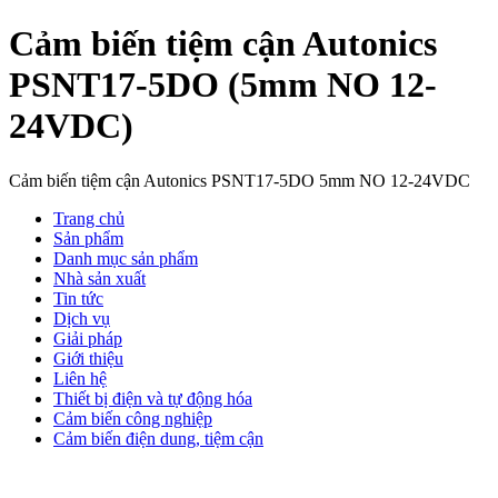
Cảm biến tiệm cận Autonics
PSNT17-5DO (5mm NO 12-
24VDC)
Cảm biến tiệm cận Autonics PSNT17-5DO 5mm NO 12-24VDC
Trang chủ
Sản phẩm
Danh mục sản phẩm
Nhà sản xuất
Tin tức
Dịch vụ
Giải pháp
Giới thiệu
Liên hệ
Thiết bị điện và tự động hóa
Cảm biến công nghiệp
Cảm biến điện dung, tiệm cận