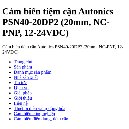
Cảm biến tiệm cận Autonics
PSN40-20DP2 (20mm, NC-
PNP, 12-24VDC)
Cảm biến tiệm cận Autonics PSN40-20DP2 (20mm, NC-PNP, 12-
24VDC)
Trang chủ
Sản phẩm
Danh mục sản phẩm
Nhà sản xuất
Tin tức
Dịch vụ
Giải pháp
Giới thiệu
Liên hệ
Thiết bị điện và tự động hóa
Cảm biến công nghiệp
Cảm biến điện dung, tiệm cận