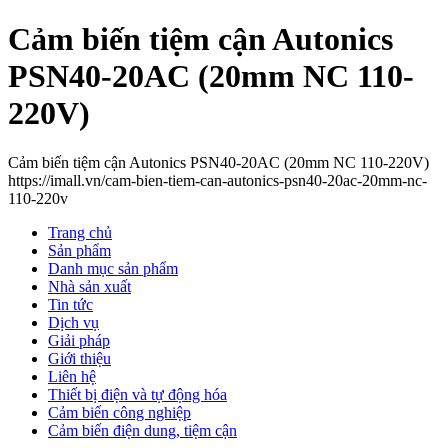
Cảm biến tiệm cận Autonics
PSN40-20AC (20mm NC 110-
220V)
Cảm biến tiệm cận Autonics PSN40-20AC (20mm NC 110-220V)
https://imall.vn/cam-bien-tiem-can-autonics-psn40-20ac-20mm-nc-
110-220v
Trang chủ
Sản phẩm
Danh mục sản phẩm
Nhà sản xuất
Tin tức
Dịch vụ
Giải pháp
Giới thiệu
Liên hệ
Thiết bị điện và tự động hóa
Cảm biến công nghiệp
Cảm biến điện dung, tiệm cận