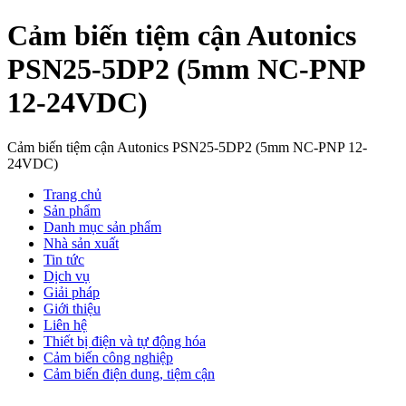
Cảm biến tiệm cận Autonics
PSN25-5DP2 (5mm NC-PNP
12-24VDC)
Cảm biến tiệm cận Autonics PSN25-5DP2 (5mm NC-PNP 12-
24VDC)
Trang chủ
Sản phẩm
Danh mục sản phẩm
Nhà sản xuất
Tin tức
Dịch vụ
Giải pháp
Giới thiệu
Liên hệ
Thiết bị điện và tự động hóa
Cảm biến công nghiệp
Cảm biến điện dung, tiệm cận