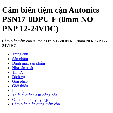
Cảm biến tiệm cận Autonics
PSN17-8DPU-F (8mm NO-
PNP 12-24VDC)
Cảm biến tiệm cận Autonics PSN17-8DPU-F (8mm NO-PNP 12-
24VDC)
Trang chủ
Sản phẩm
Danh mục sản phẩm
Nhà sản xuất
Tin tức
Dịch vụ
Giải pháp
Giới thiệu
Liên hệ
Thiết bị điện và tự động hóa
Cảm biến công nghiệp
Cảm biến điện dung, tiệm cận