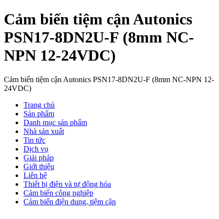
Cảm biến tiệm cận Autonics
PSN17-8DN2U-F (8mm NC-
NPN 12-24VDC)
Cảm biến tiệm cận Autonics PSN17-8DN2U-F (8mm NC-NPN 12-
24VDC)
Trang chủ
Sản phẩm
Danh mục sản phẩm
Nhà sản xuất
Tin tức
Dịch vụ
Giải pháp
Giới thiệu
Liên hệ
Thiết bị điện và tự động hóa
Cảm biến công nghiệp
Cảm biến điện dung, tiệm cận