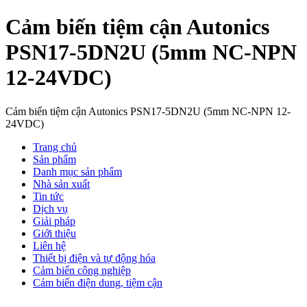
Cảm biến tiệm cận Autonics
PSN17-5DN2U (5mm NC-NPN
12-24VDC)
Cảm biến tiệm cận Autonics PSN17-5DN2U (5mm NC-NPN 12-
24VDC)
Trang chủ
Sản phẩm
Danh mục sản phẩm
Nhà sản xuất
Tin tức
Dịch vụ
Giải pháp
Giới thiệu
Liên hệ
Thiết bị điện và tự động hóa
Cảm biến công nghiệp
Cảm biến điện dung, tiệm cận