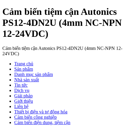
Cảm biến tiệm cận Autonics
PS12-4DN2U (4mm NC-NPN
12-24VDC)
Cảm biến tiệm cận Autonics PS12-4DN2U (4mm NC-NPN 12-
24VDC)
Trang chủ
Sản phẩm
Danh mục sản phẩm
Nhà sản xuất
Tin tức
Dịch vụ
Giải pháp
Giới thiệu
Liên hệ
Thiết bị điện và tự động hóa
Cảm biến công nghiệp
Cảm biến điện dung, tiệm cận