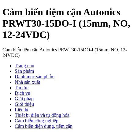
Cảm biến tiệm cận Autonics
PRWT30-15DO-I (15mm, NO,
12-24VDC)
Cảm biến tiệm cận Autonics PRWT30-15DO-I (15mm, NO, 12-
24VDC)
Trang chủ
Sản phẩm
Danh mục sản phẩm
Nhà sản xuất
Tin tức
Dịch vụ
Giải pháp
Giới thiệu
Liên hệ
Thiết bị điện và tự động hóa
Cảm biến công nghiệp
Cảm biến điện dung, tiệm cận