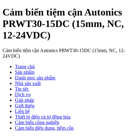
Cảm biến tiệm cận Autonics
PRWT30-15DC (15mm, NC,
12-24VDC)
Cảm biến tiệm cận Autonics PRWT30-15DC (15mm, NC, 12-
24VDC)
Trang chủ
Sản phẩm
Danh mục sản phẩm
Nhà sản xuất
Tin tức
Dịch vụ
Giải pháp
Giới thiệu
Liên hệ
Thiết bị điện và tự động hóa
Cảm biến công nghiệp
Cảm biến điện dung, tiệm cận