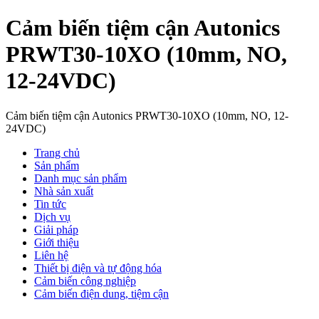
Cảm biến tiệm cận Autonics
PRWT30-10XO (10mm, NO,
12-24VDC)
Cảm biến tiệm cận Autonics PRWT30-10XO (10mm, NO, 12-
24VDC)
Trang chủ
Sản phẩm
Danh mục sản phẩm
Nhà sản xuất
Tin tức
Dịch vụ
Giải pháp
Giới thiệu
Liên hệ
Thiết bị điện và tự động hóa
Cảm biến công nghiệp
Cảm biến điện dung, tiệm cận