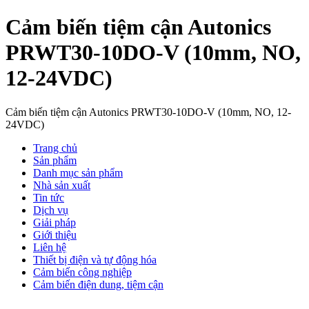
Cảm biến tiệm cận Autonics
PRWT30-10DO-V (10mm, NO,
12-24VDC)
Cảm biến tiệm cận Autonics PRWT30-10DO-V (10mm, NO, 12-
24VDC)
Trang chủ
Sản phẩm
Danh mục sản phẩm
Nhà sản xuất
Tin tức
Dịch vụ
Giải pháp
Giới thiệu
Liên hệ
Thiết bị điện và tự động hóa
Cảm biến công nghiệp
Cảm biến điện dung, tiệm cận