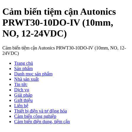
Cảm biến tiệm cận Autonics
PRWT30-10DO-IV (10mm,
NO, 12-24VDC)
Cảm biến tiệm cận Autonics PRWT30-10DO-IV (10mm, NO, 12-
24VDC)
Trang chủ
Sản phẩm
Danh mục sản phẩm
Nhà sản xuất
Tin tức
Dịch vụ
Giải pháp
Giới thiệu
Liên hệ
Thiết bị điện và tự động hóa
Cảm biến công nghiệp
Cảm biến điện dung, tiệm cận